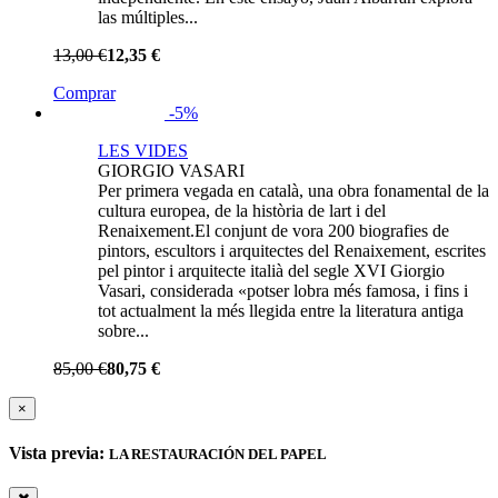
las múltiples...
13,00 €
12,35 €
Comprar
-5%
LES VIDES
GIORGIO VASARI
Per primera vegada en català, una obra fonamental de la
cultura europea, de la història de lart i del
Renaixement.El conjunt de vora 200 biografies de
pintors, escultors i arquitectes del Renaixement, escrites
pel pintor i arquitecte italià del segle XVI Giorgio
Vasari, considerada «potser lobra més famosa, i fins i
tot actualment la més llegida entre la literatura antiga
sobre...
85,00 €
80,75 €
×
Vista previa:
LA RESTAURACIÓN DEL PAPEL