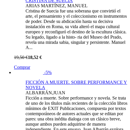
CRISTINA DE SUECIA
ARIAS MARTÍNEZ, MANUEL
Cristina de Suecia fue una soberana que convirtió el
arte, el pensamiento y el coleccionismo en instrumentos
de poder. Desde su abdicación hasta su decisiva
instalación en Roma, su vida alteró el mapa cultural
europeo y reconfiguró el destino de la escultura clásica.
Su legado, ligado a la histo- ria del Museo del Prado,
revela una mirada sabia, singular y persistente. Manuel
A...
19,50 €
18,52 €
Comprar
-5%
FICCIÓN A MUERTE. SOBRE PERFORMANCE Y
NOVELA
ALBARRÁN,JUAN
Ficción a muerte. Sobre performance y novela. Se trata
de uno de los títulos más recientes de la colección libros
mínimos de EXIT Publicaciones, compuesta por textos
contemporáneos de autores actuales que se editan por
pares: una obra inédita dialoga con un clásico breve,
aunque ambos pueden adquirirse de manera
independiente. En este ensayo, Juan Albarrán explora