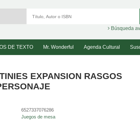
Búsqueda a
ROS DE TEXTO
Mr. Wonderful
Agenda Cultural
Susc
TINIES EXPANSION RASGOS
PERSONAJE
6527337076286
Juegos de mesa