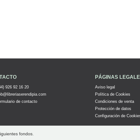
TACTO
PÁGINAS LEGAL
34) 926 92 16 20
Aviso legal
b@libreriaserendipia.com
Política de Cookies
rmulario de contacto
Condiciones de venta
Protección de datos
Configuración de Cookie
iguientes fondos.