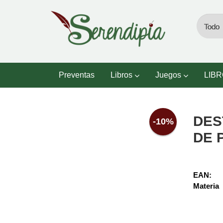
Preventas
Libros
Juegos
LIB
DES
-10%
DE 
EAN:
Materia