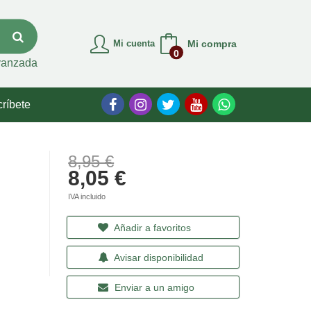
Mi cuenta
Mi compra
0
vanzada
ríbete
8,95 €
8,05 €
IVA incluido
Añadir a favoritos
Avisar disponibilidad
Enviar a un amigo